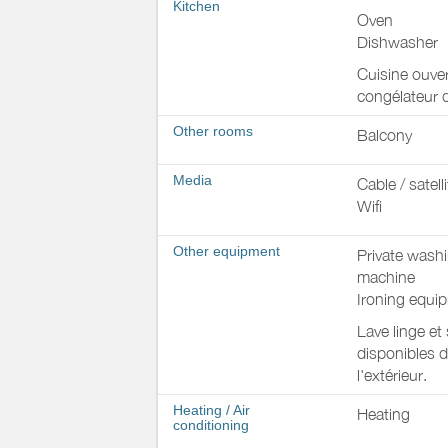
Kitchen
Oven
Dishwasher
Cuisine ouver
congélateur d
Other rooms
Balcony
Media
Cable / satelli
Wifi
Other equipment
Private wash
machine
Ironing equi
Lave linge et
disponibles d
l'extérieur.
Heating / Air
Heating
conditioning