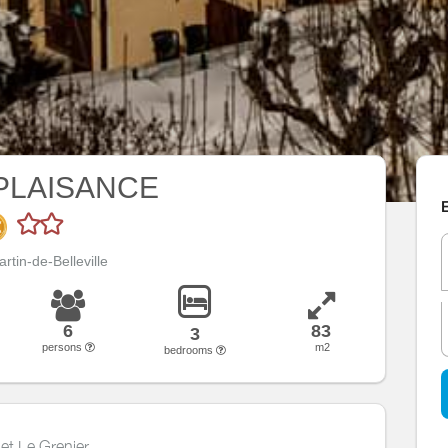
 PLAISANCE
E
rtin-de-Belleville
6
83
3
persons
m2
bedrooms
alet Le Grenier.