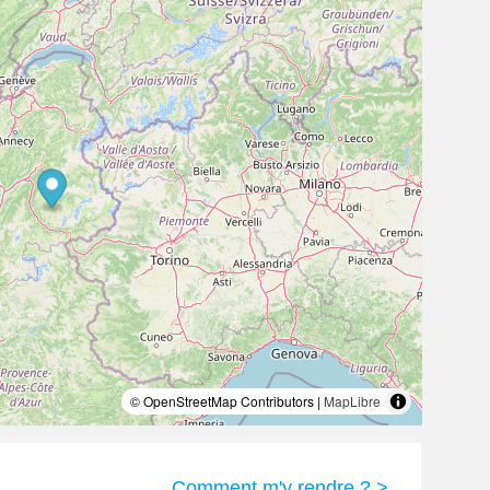
© OpenStreetMap Contributors |
MapLibre
Comment m'y rendre ? >