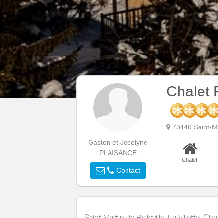
Chalet
73440 Saint-Ma
Gaston et Jocelyne
PLAISANCE
Chalet
Contact
Saint Martin de Belleville, La Villette, Ch